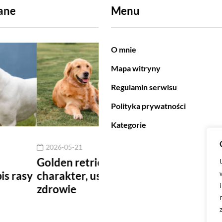
ane
Menu
O mnie
Mapa witryny
Regulamin serwisu
Polityka prywatności
Kategorie
05-21
2026-04-28
n retriever –
Dlaczego warto podawa
kter, usposobienie,
karmę dla psa seniora w
ie
mniejszych a częstszych
porcjach?