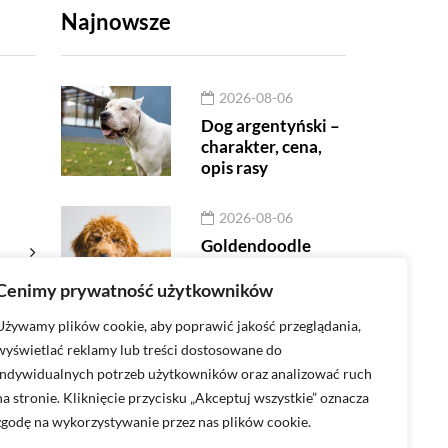
Najnowsze
2026-08-06
Dog argentyński –
charakter, cena,
opis rasy
2026-08-06
Goldendoodle
Cenimy prywatność użytkowników
2026-08-06
2026-05-21
ć
Dog argentyński –
Golden retriever 
Używamy plików cookie, aby poprawić jakość przeglądania,
charakter, cena, opis rasy
charakter, usposo
wyświetlać reklamy lub treści dostosowane do
indywidualnych potrzeb użytkowników oraz analizować ruch
zdrowie
na stronie. Kliknięcie przycisku „Akceptuj wszystkie” oznacza
zgodę na wykorzystywanie przez nas plików cookie.