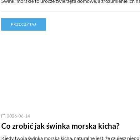
Świnki morskie to urocze zwierzęta domowe, a zrozumienie ich 
PRZECZYTAJ
2026-06-14
Co zrobić jak świnka morska kicha?
Kiedy twoja świnka morska kicha, naturalne jest, że czujesz niepo