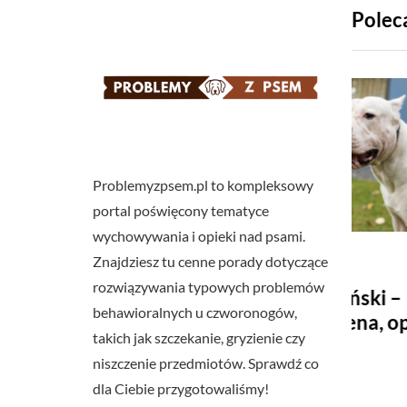
Polec
Problemyzpsem.pl to kompleksowy
portal poświęcony tematyce
wychowywania i opieki nad psami.
Znajdziesz tu cenne porady dotyczące
2026-08-06
2026-
rozwiązywania typowych problemów
rto podawać
Dog argentyński –
Golde
behawioralnych u czworonogów,
a seniora w
charakter, cena, opis rasy
chara
takich jak szczekanie, gryzienie czy
 częstszych
zdrow
niszczenie przedmiotów. Sprawdź co
dla Ciebie przygotowaliśmy!