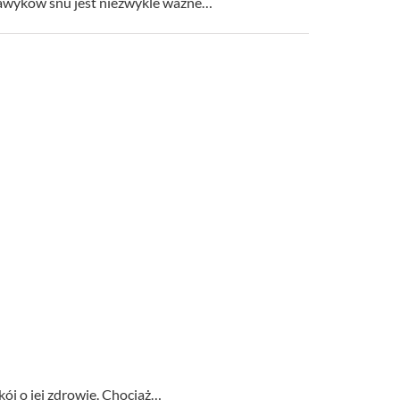
nawyków snu jest niezwykle ważne…
kój o jej zdrowie. Chociaż…