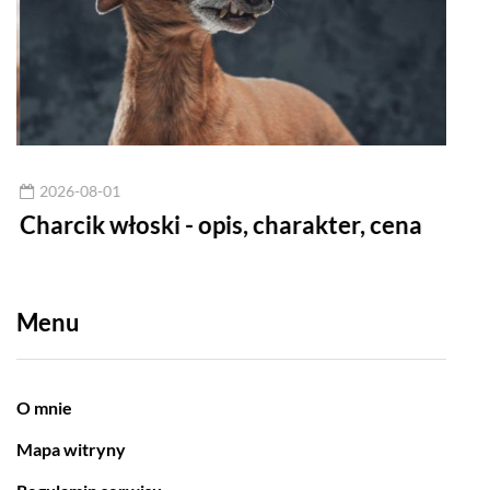
2026-08-01
20
Charcik włoski - opis, charakter, cena
Dog
cen
Menu
O mnie
Mapa witryny