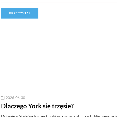
PRZECZYTAJ
2026-06-30
Dlaczego York się trzęsie?
Drżenie u Yorków to częsty objaw o wielu obliczach. Nie zawsze