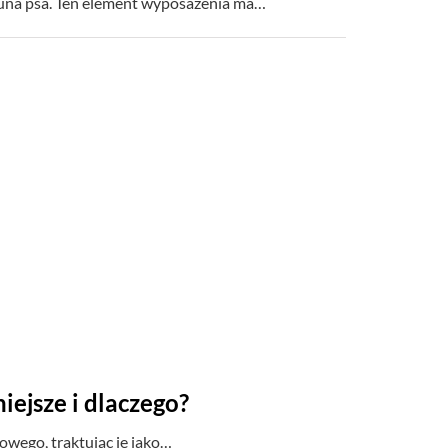
una psa. Ten element wyposażenia ma…
iejsze i dlaczego?
owego, traktując je jako…