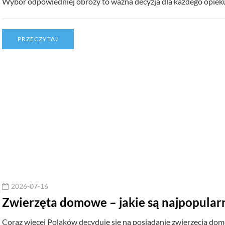
Wybór odpowiedniej obroży to ważna decyzja dla każdego opiek
PRZECZYTAJ
2026-07-16
Zwierzęta domowe – jakie są najpopularn
Coraz więcej Polaków decyduje się na posiadanie zwierzęcia dom