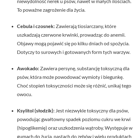
niewydolność nerek u psów, nawet w małych ilościach.
To poważne zagrożenie dla życia.
Cebula i czosnek:
Zawierają tiosiarczany, które
uszkadzają czerwone krwinki, prowadząc do anemii.
Objawy mogą pojawić się po kilku dniach od spożycia.
Dotyczy to surowych i gotowanych form tych warzyw.
Awokado:
Zawiera persynę, substancję toksyczną dla
psów, która może powodować wymioty i biegunkę.
Choć stopień toksyczności może się różnić, unikaj tego
owocu.
Ksylitol (słodzik):
Jest niezwykle toksyczny dla psów,
powodując gwałtowny spadek poziomu cukru we krwi
(hipoglikemię) oraz uszkodzenia wątroby. Występuje w
gumach do żucia, pastach do zębów i wielu produktach