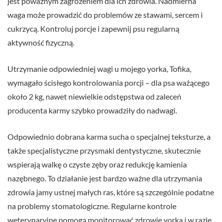
jest poważnym zagrożeniem dla ich zdrowia. Nadmierna
waga może prowadzić do problemów ze stawami, sercem i
cukrzycą. Kontroluj porcje i zapewnij psu regularną
aktywność fizyczną.
Utrzymanie odpowiedniej wagi u mojego yorka, Tofika,
wymagało ścisłego kontrolowania porcji – dla psa ważącego
około 2 kg, nawet niewielkie odstępstwa od zaleceń
producenta karmy szybko prowadziły do nadwagi.
Odpowiednio dobrana karma sucha o specjalnej teksturze, a
także specjalistyczne przysmaki dentystyczne, skutecznie
wspierają walkę o czyste zęby oraz redukcję kamienia
nazębnego. To działanie jest bardzo ważne dla utrzymania
zdrowia jamy ustnej małych ras, które są szczególnie podatne
na problemy stomatologiczne. Regularne kontrole
weterynaryjne pomogą monitorować zdrowie yorka i w razie