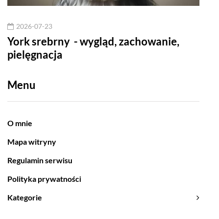
2026-07-23
20
York srebrny - wygląd, zachowanie,
Jak
pielęgnacja
Menu
O mnie
Mapa witryny
Regulamin serwisu
Polityka prywatności
Kategorie