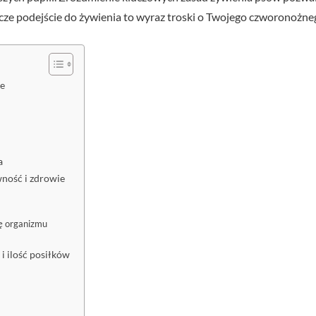
cze podejście do żywienia to wyraz troski o Twojego czworonożneg
ze
a
wność i zdrowie
ię organizmu
i ilość posiłków