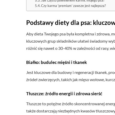
Jak często powinienem karmić mojego psa?
Czy karma 'premium’ zawsze jest najlepsza?
Podstawy diety dla psa: kluczo
Aby dieta Twojego psa była kompletna i zdrowa, 
kluczowych grup składników ułatwi świadomy wy
różnić się nawet o 30-40% w zależności od rasy, w
Białko: budulec mięśni i tkanek
Jest kluczowe dla budowy i regeneracji tkanek, 
źródeł zwierzęcych, takich jak mięso wołowe, kurcz
Tłuszcze: źródło energii i zdrowa sierść
Tłuszcze to potężne źródło skoncentrowanej energi
także dostarczają niezbędnych kwasów tłuszczowych 