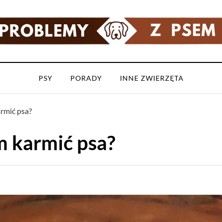
PSY
PORADY
INNE ZWIERZĘTA
armić psa?
m karmić psa?