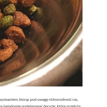
wyzwaniem, biorąc pod uwagę różnorodność ras,
la świadomie podejmować decyzje, które przełożą