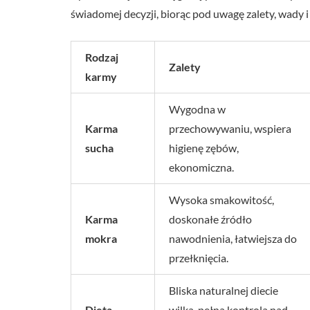
świadomej decyzji, biorąc pod uwagę zalety, wady i 
Rodzaj
Zalety
karmy
Wygodna w
Karma
przechowywaniu, wspiera
sucha
higienę zębów,
ekonomiczna.
Wysoka smakowitość,
Karma
doskonałe źródło
mokra
nawodnienia, łatwiejsza do
przełknięcia.
Bliska naturalnej diecie
Dieta
wilka, pełna kontrola nad