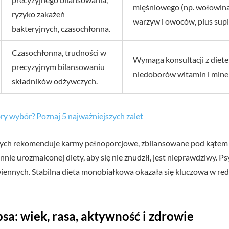
mięśniowego (np. wołowina
ryzyko zakażeń
warzyw i owoców, plus suple
bakteryjnych, czasochłonna.
Czasochłonna, trudności w
Wymaga konsultacji z diet
precyzyjnym bilansowaniu
niedoborów witamin i mine
składników odżywczych.
ry wybór? Poznaj 5 najważniejszych zalet
ych rekomenduje karmy pełnoporcjowe, zbilansowane pod kątem w
ie urozmaiconej diety, aby się nie znudził, jest nieprawdziwy. Psy
ennych. Stabilna dieta monobiałkowa okazała się kluczowa w re
a: wiek, rasa, aktywność i zdrowie