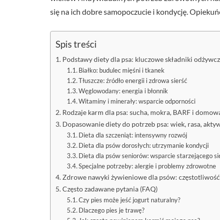
się na ich dobre samopoczucie i kondycję. Opiekuń
Spis treści
Podstawy diety dla psa: kluczowe składniki odżywc
Białko: budulec mięśni i tkanek
Tłuszcze: źródło energii i zdrowa sierść
Węglowodany: energia i błonnik
Witaminy i minerały: wsparcie odporności
Rodzaje karm dla psa: sucha, mokra, BARF i domow
Dopasowanie diety do potrzeb psa: wiek, rasa, akty
Dieta dla szczeniąt: intensywny rozwój
Dieta dla psów dorosłych: utrzymanie kondycji
Dieta dla psów seniorów: wsparcie starzejącego s
Specjalne potrzeby: alergie i problemy zdrowotne
Zdrowe nawyki żywieniowe dla psów: częstotliwość 
Często zadawane pytania (FAQ)
Czy pies może jeść jogurt naturalny?
Dlaczego pies je trawę?