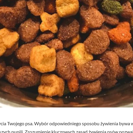
życia Twojego psa. Wybór odpowiedniego sposobu żywienia bywa 
zych pupili. Zrozumienie kluczowych zasad żywienia psów pozwa