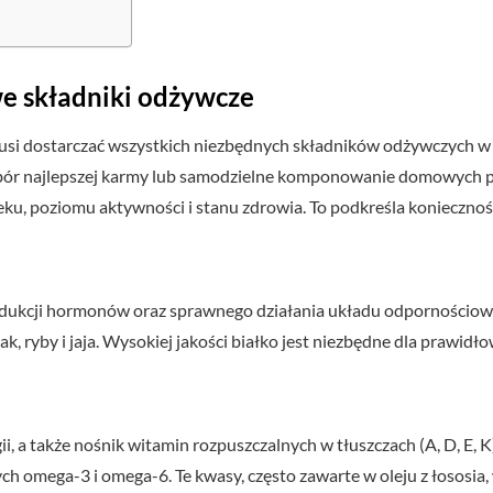
we składniki odżywcze
musi dostarczać wszystkich niezbędnych składników odżywczych 
bór najlepszej karmy lub samodzielne komponowanie domowych p
ieku, poziomu aktywności i stanu zdrowia. To podkreśla konieczno
produkcji hormonów oraz sprawnego działania układu odpornościo
ak, ryby i jaja. Wysokiej jakości białko jest niezbędne dla prawi
i, a także nośnik witamin rozpuszczalnych w tłuszczach (A, D, E, 
omega-3 i omega-6. Te kwasy, często zawarte w oleju z łososia, ws