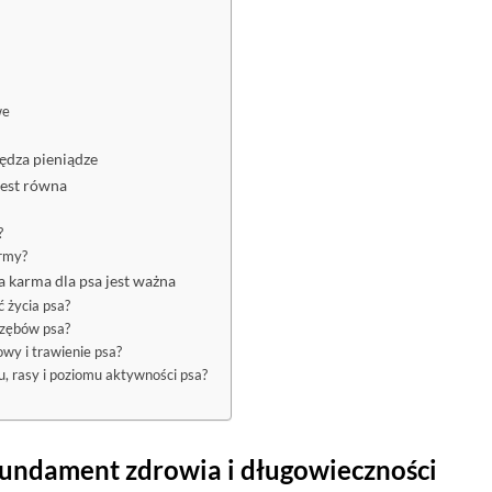
we
ędza pieniądze
jest równa
?
army?
 karma dla psa jest ważna
 życia psa?
i zębów psa?
wy i trawienie psa?
, rasy i poziomu aktywności psa?
fundament zdrowia i długowieczności