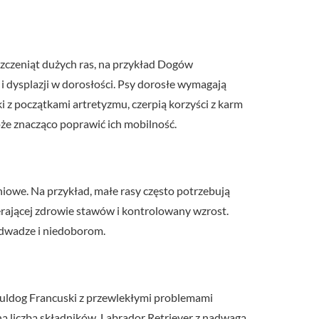
 szczeniąt dużych ras, na przykład Dogów
 dysplazji w dorosłości. Psy dorosłe wymagają
i z początkami artretyzmu, czerpią korzyści z karm
oże znacząco poprawić ich mobilność.
iowe. Na przykład, małe rasy często potrzebują
erającej zdrowie stawów i kontrolowany wzrost.
nadwadze i niedoborom.
Buldog Francuski z przewlekłymi problemami
ną liczbą składników. Labrador Retriever z nadwagą