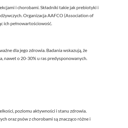
jami i chorobami. Składniki takie jak prebiotyki i
w odżywczych. Organizacja AAFCO (Association of
ąc ich pełnowartościowość.
ażne dla jego zdrowia. Badania wskazują, że
zja, nawet o 20-30% u ras predysponowanych.
elkości, poziomu aktywności i stanu zdrowia.
ych oraz psów z chorobami są znacząco różne i