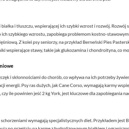
białka i tłuszczu, wspierającej ich szybki wzrost i rozwój. Rozwój
o ich szybkiego wzrostu, zapobiega problemom kostno-stawowym i
ęśniową. Z kolei psy seniorzy, na przykład Berneński Pies Pastersk
iki wspierające stawy, takie jak glukozamina i chondroityna, co m
eniowe
częk i skłonnościami do chorób, co wpływa na ich potrzeby żywien
cji energii. Psy ras dużych, jak Cane Corso, wymagają karmy wspi
, czy ile powinien jeść 2 kg York, jest kluczowe dla zapobiegania 
schorzeniami wymagają specjalistycznych diet. Przykładem jest 
ują po przejściu na karmę z hydrolizowanym białkiem i ograniczo