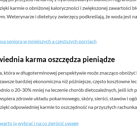
ęki karmie o obniżonej kaloryczności i zwiększonej zawartości bło
 Weterynarze i dietetycy zwierzęcy podkreślają, że woda jest na
sa seniora w mniejszych a częstszych porcjach
wiednia karma oszczędza pieniądze
ja, która w długoterminowej perspektywie może znacząco obniżyć 
zawsze bardziej ekonomiczna niż późniejsze, często kosztowne le
ednio o 20-30% mniej na leczenie chorób dietozależnych, jeśli ic
 wspiera zdrowie układu pokarmowego, skóry, sierści, stawów i ogó
zięki odpowiedniej karmie to oszczędność na przyszłych rachunka
warto ją wybrać i na co zwrócić uwagę