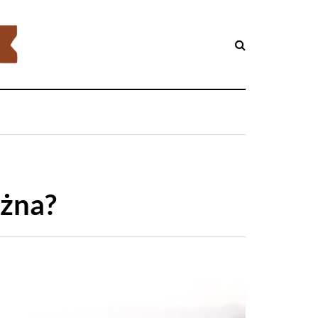
ażna?