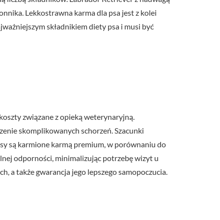
nnika. Lekkostrawna karma dla psa jest z kolei
jważniejszym składnikiem diety psa i musi być
koszty związane z opieką weterynaryjną.
czenie skomplikowanych schorzeń. Szacunki
h psy są karmione karmą premium, w porównaniu do
lnej odporności, minimalizując potrzebę wizyt u
ch, a także gwarancja jego lepszego samopoczucia.