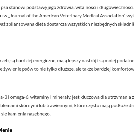
 psa stanowi podstawę jego zdrowia, witalności i długowieczności
 w „Journal of the American Veterinary Medical Association” wyka
onieważ zbilansowana dieta dostarcza wszystkich niezbędnych skład
eb, są bardziej energiczne, mają lepszy nastrój i są mniej podatne
 żywienie psów to nie tylko dłuższe, ale także bardziej komfortowe
i omega-6, witaminy i minerały, jest kluczowa dla utrzymania zdrow
lemami skórnymi lub trawiennymi, które często mają podłoże di
 się kamienia nazębnego.
wienie