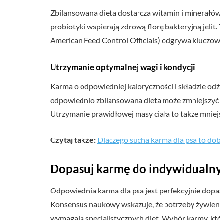
Zbilansowana dieta dostarcza witamin i minerałów 
probiotyki wspierają zdrową florę bakteryjną jel
American Feed Control Officials) odgrywa kluczow
Utrzymanie optymalnej wagi i kondycji
Karma o odpowiedniej kaloryczności i składzie od
odpowiednio zbilansowana dieta może zmniejszyć 
Utrzymanie prawidłowej masy ciała to także mniejs
Czytaj także:
Dlaczego sucha karma dla psa to dob
Dopasuj karmę do indywidualny
Odpowiednia karma dla psa jest perfekcyjnie dopas
Konsensus naukowy wskazuje, że potrzeby żywienio
wymagają specjalistycznych diet. Wybór karmy, któr