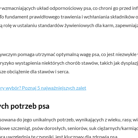
wzmacniających układ odpornościowy psa, co chroni go przed infekc
it. To fundament prawidłowego trawienia i wchłaniania składnikó
ą rolę w ustalaniu standardów żywieniowych dla karm, zapewniaj
żywczym pomaga utrzymać optymalną wagę psa, co jest niezwykle w
ryzyko wystąpienia niektórych chorób stawów, takich jak dyspla
ze obciążenie dla stawów i serca.
ry wybór? Poznaj 5 najważniejszych zalet
ch potrzeb psa
owana do jego unikalnych potrzeb, wynikających z wieku, rasy, wi
we szczeniąt, psów dorosłych, seniorów, suk ciężarnych/karmiąc
a uwzględnia te czynniki, jest kluczowy dla zdrowia psa.