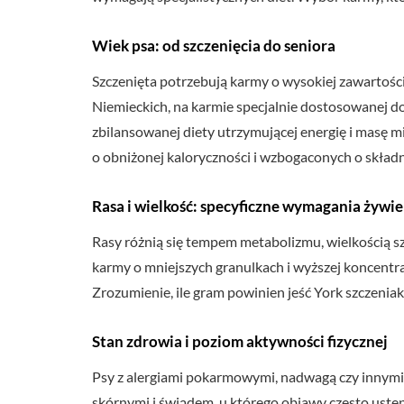
Wiek psa: od szczenięcia do seniora
Szczenięta potrzebują karmy o wysokiej zawartości 
Niemieckich, na karmie specjalnie dostosowanej d
zbilansowanej diety utrzymującej energię i masę mi
o obniżonej kaloryczności i wzbogaconych o składn
Rasa i wielkość: specyficzne wymagania żywi
Rasy różnią się tempem metabolizmu, wielkością sz
karmy o mniejszych granulkach i wyższej koncentra
Zrozumienie, ile gram powinien jeść York szczeniak
Stan zdrowia i poziom aktywności fizycznej
Psy z alergiami pokarmowymi, nadwagą czy innymi 
skórnymi i świądem, u którego objawy często ustęp