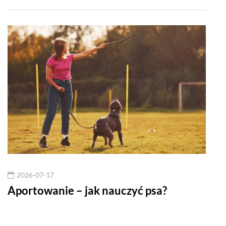
2026-07-17
20
e
Aportowanie – jak nauczyć psa?
Król
odm