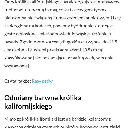
Oczy królika kalifornijskiego charakteryzują się intensywną
rubinowo-czerwoną barwą, co jest cechą genetyczną
nierozerwalnie związaną z umaszczeniem punktowym. Uszy,
zaokrąglone na końcach, powinny być dumnie sterczące,
gęsto owłosione i mieć odpowiednio wąskie ułożenie u
nasady. Zgodnie ze wzorcem, długość uszu wynosi do 11.5
cm; osobniki z uszami przekraczającymi 13.5 cm są
klasyfikowane jako posiadające poważną wadę w ocenie
wystawowej.
Czytaj także:
Rasy psów
Odmiany barwne królika
kalifornijskiego
Mimo że królik kalifornijski jest najbardziej kojarzony z
klasyczną odmianą czarnych punktów, hodowcy i entuzjaści