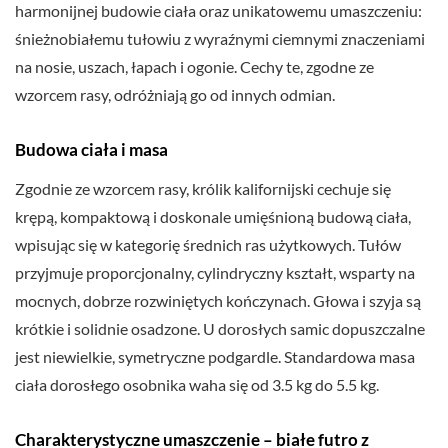
harmonijnej budowie ciała oraz unikatowemu umaszczeniu:
śnieżnobiałemu tułowiu z wyraźnymi ciemnymi znaczeniami
na nosie, uszach, łapach i ogonie. Cechy te, zgodne ze
wzorcem rasy, odróżniają go od innych odmian.
Budowa ciała i masa
Zgodnie ze wzorcem rasy, królik kalifornijski cechuje się
krępą, kompaktową i doskonale umięśnioną budową ciała,
wpisując się w kategorię średnich ras użytkowych. Tułów
przyjmuje proporcjonalny, cylindryczny kształt, wsparty na
mocnych, dobrze rozwiniętych kończynach. Głowa i szyja są
krótkie i solidnie osadzone. U dorosłych samic dopuszczalne
jest niewielkie, symetryczne podgardle. Standardowa masa
ciała dorosłego osobnika waha się od 3.5 kg do 5.5 kg.
Charakterystyczne umaszczenie – białe futro z