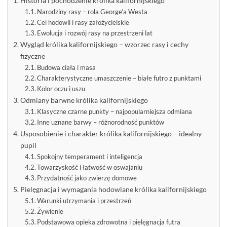
Historia i pochodzenie królika kalifornijskiego
Narodziny rasy – rola George’a Westa
Cel hodowli i rasy założycielskie
Ewolucja i rozwój rasy na przestrzeni lat
Wygląd królika kalifornijskiego – wzorzec rasy i cechy
fizyczne
Budowa ciała i masa
Charakterystyczne umaszczenie – białe futro z punktami
Kolor oczu i uszu
Odmiany barwne królika kalifornijskiego
Klasyczne czarne punkty – najpopularniejsza odmiana
Inne uznane barwy – różnorodność punktów
Usposobienie i charakter królika kalifornijskiego – idealny
pupil
Spokojny temperament i inteligencja
Towarzyskość i łatwość w oswajaniu
Przydatność jako zwierzę domowe
Pielęgnacja i wymagania hodowlane królika kalifornijskiego
Warunki utrzymania i przestrzeń
Żywienie
Podstawowa opieka zdrowotna i pielęgnacja futra