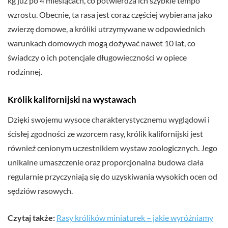
kg już po 4 miesiącach, co potwierdza ich szybkie tempo
wzrostu. Obecnie, ta rasa jest coraz częściej wybierana jako
zwierzę domowe, a króliki utrzymywane w odpowiednich
warunkach domowych mogą dożywać nawet 10 lat, co
świadczy o ich potencjale długowieczności w opiece
rodzinnej.
Królik kalifornijski na wystawach
Dzięki swojemu wysoce charakterystycznemu wyglądowi i
ścisłej zgodności ze wzorcem rasy, królik kalifornijski jest
również cenionym uczestnikiem wystaw zoologicznych. Jego
unikalne umaszczenie oraz proporcjonalna budowa ciała
regularnie przyczyniają się do uzyskiwania wysokich ocen od
sędziów rasowych.
Czytaj także:
Rasy królików miniaturek – jakie wyróżniamy