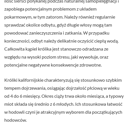
ilość sierści połykanej podczas naturalnej samopielęgnacji i
zapobiega potencjalnym problemom z układem
pokarmowym, w tym zatorom. Należy również regularnie
sprawdzać okolice odbytu, gdyż długie włosy mogą tam
powodować zanieczyszczenia i zatkania. W przypadku
konieczności, odbyt należy delikatnie oczyścić ciepłą wodą.
Całkowita kąpiel królika jest stanowczo odradzana ze
względu na wysoki poziom stresu, jaki wywołuje, oraz
potencjalne negatywne konsekwencje zdrowotne.
Króliki kalifornijskie charakteryzują się stosunkowo szybkim
tempem dojrzewania, osiągając dojrzałość płciową w wieku
od 4 do 6 miesięcy. Okres ciąży trwa około miesiąca, a typowy
miot składa się średnio z 6 młodych. Ich stosunkowa łatwość
w hodowli czyni je atrakcyjnym wyborem dla początkujących
hodowców.