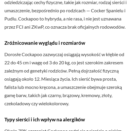
odziedziczając cechy fizyczne, takie jak rozmiar, rodzaj sierści i
umaszczenie, bezpośrednio po rodzicach — Cocker Spanielu i
Pudlu. Cockapoo to hybryda, a nie rasa, i nie jest uznawana
przez FCI ani ZKwP, co oznacza brak oficjalnych rodowodów.
Zróżnicowanie wyglądu i rozmiarów
Dorosłe Cockapoo zazwyczaj osiągają wysokość w kłębie od
22 do 45 cm i wagę od 3 do 20 kg, co jest szerokim zakresem
zależnym od genetyki rodziców. Pełną dojrzałość fizyczną
osiągają około 12. Miesiąca życia. Ich sierść bywa prosta,
falista lub mocno kręcona, a umaszczenie obejmuje szeroką
gamę barw, takich jak czarny, brązowy, kremowy, złoty,
czekoladowy czy wielokolorowy.
Typy sierści i ich wpływ na alergików
Około 70% szczeniąt Cockapoo rodzi się z sierścią o niskim