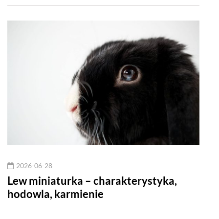
2026-06-28
20
r,
Lew miniaturka – charakterystyka,
Str
hodowla, karmienie