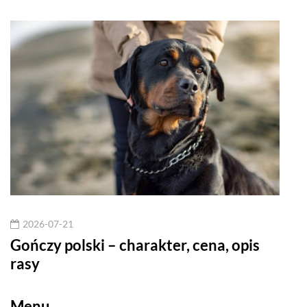
2026-07-21
20
sy
Gończy polski – charakter, cena, opis
Dog
rasy
cen
Menu