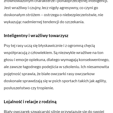
zrównoważonym charakterze i ponadprzeciętnej inteligencji.
Jest wrażliwy i czujny, lecz nigdy agresywny, co czyni go
doskonałym stróżem – ostrzega o niebezpieczeństwie, nie
wykazując nadmiernej tendencji do szczekania.
Inteligentny i wrażliwy towarzysz
Psy tej rasy uczą się błyskawicznie i z ogromną chęcią
współpracują z człowiekiem. Są niezwykle wrażliwe na ton
głosu i emocje opiekuna, dlatego wymagają konsekwentnego,
ale zawsze łagodnego podejścia w szkoleniu. Ich niesamowita
pojętność sprawia, że białe owczarki rasy owczarkow
doskonale sprawdzają się w psich sportach takich jak agility,
posłuszeństwo czy tropienie.
Lojalność i relacje z rodziną
Biały owczarek szwajcarski silnie przywiązuje się do swojej