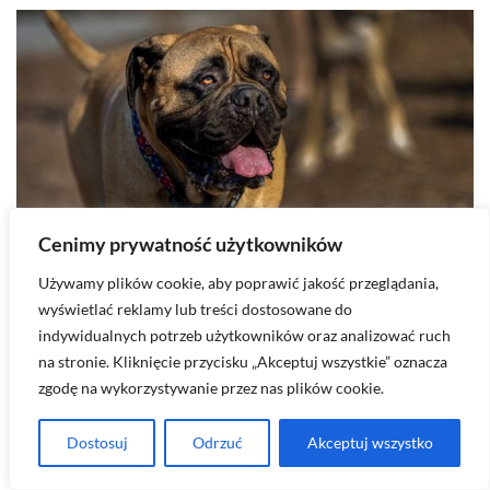
Cenimy prywatność użytkowników
Używamy plików cookie, aby poprawić jakość przeglądania,
2026-08-05
wyświetlać reklamy lub treści dostosowane do
Bullmastiff – charakter i opis rasy
indywidualnych potrzeb użytkowników oraz analizować ruch
na stronie. Kliknięcie przycisku „Akceptuj wszystkie” oznacza
Bullmastiff to potężny i zrównoważony pies, który łączy w
zgodę na wykorzystywanie przez nas plików cookie.
sobie imponujący wygląd z…
Dostosuj
Odrzuć
Akceptuj wszystko