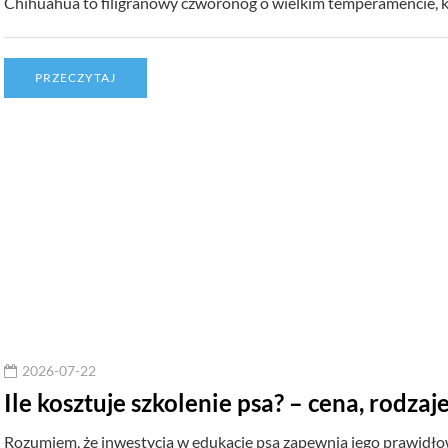
Chihuahua to filigranowy czworonóg o wielkim temperamencie, k
PRZECZYTAJ
2026-07-22
Ile kosztuje szkolenie psa? – cena, rodzaj
Rozumiem, że inwestycja w edukację psa zapewnia jego prawidłow